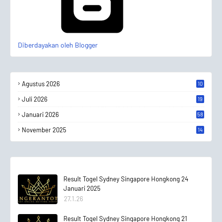
Diberdayakan oleh Blogger
Agustus 2026
10
Juli 2026
19
Januari 2026
58
November 2025
14
Result Togel Sydney Singapore Hongkong 24
Januari 2025
27.1.26
Result Togel Sydney Singapore Hongkong 21