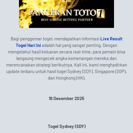
Bagi penggemar togel, mendapatkan informasi
Live Result
Togel Hari Ini
adalah hal yang sangat penting. Dengan
mengetahui hasil keluaran secara real-time, para pemain bisa
langsung mengecek angka kemenangan mereka dan
merencanakan strategi berikutnya. Kali ini, kami menghadirkan
update terbaru untuk hasil togel Sydney (SDY), Singapore (SGP),
dan Hongkong (HK).
16 Desember 2025
Togel Sydney (SDY)