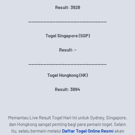
Result: 3928
----------------------------------------------------
Togel Singapore (SGP)
Result: -
----------------------------------------------------
Togel Hongkong (HK)
Result: 3894
Memantau
Live Result Togel Hari Ini
untuk Sydney, Singapore,
dan Hongkong sangat penting bagi para pemain togel. Selain
itu, selalu bermain melalui
Daftar Togel Online Resmi
akan