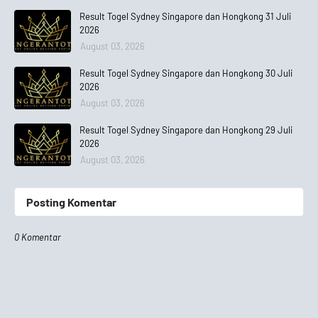
Result Togel Sydney Singapore dan Hongkong 31 Juli
2026
August 03, 2026
Result Togel Sydney Singapore dan Hongkong 30 Juli
2026
August 03, 2026
Result Togel Sydney Singapore dan Hongkong 29 Juli
2026
August 03, 2026
Posting Komentar
0 Komentar