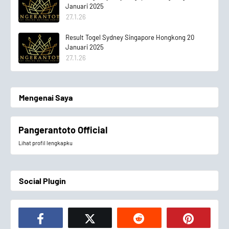
Januari 2025
27.1.26
Result Togel Sydney Singapore Hongkong 20
Januari 2025
27.1.26
Mengenai Saya
Pangerantoto Official
Lihat profil lengkapku
Social Plugin