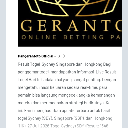
Pangerantoto Official
0
Result Togel Sydney Singapore dan Hongkong Bagi
penggemar togel, mendapatkan informasi Live Result
Togel Hari Ini adalah hal yang sangat penting. Dengan
mengetahui hasil keluaran secara real-time, para
pemain bisa langsung mengecek angka kemenangan
mereka dan merencanakan strategi berikutnya. Kali
ini, kami menghadirkan update terbaru untuk hasil
togel Sydney (SDY), Singapore (SGP), dan Hongkong
(HK). 27 Juli 2026 Togel Sydney (SDY) Result: 1546 ------