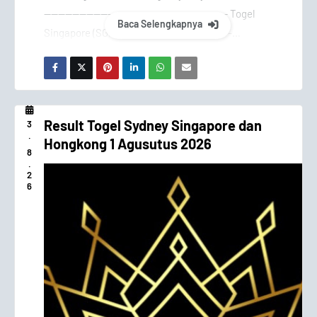
---------------------------------------------------- Togel
Baca Selengkapnya
Singapore (SGP) Result: 3052 ---------------…
Result Togel Sydney Singapore dan
3
.
Hongkong 1 Agusutus 2026
8
.
2
6