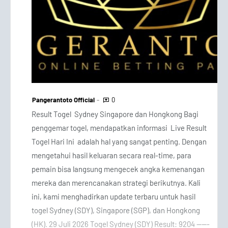
Pangerantoto Official
0
Result Togel Sydney Singapore dan Hongkong Bagi
penggemar togel, mendapatkan informasi Live Result
Togel Hari Ini adalah hal yang sangat penting. Dengan
mengetahui hasil keluaran secara real-time, para
pemain bisa langsung mengecek angka kemenangan
mereka dan merencanakan strategi berikutnya. Kali
ini, kami menghadirkan update terbaru untuk hasil
togel Sydney (SDY), Singapore (SGP), dan Hongkong
(HK). 29 Juli 2026 Togel Sydney (SDY) Result: 9204 -----