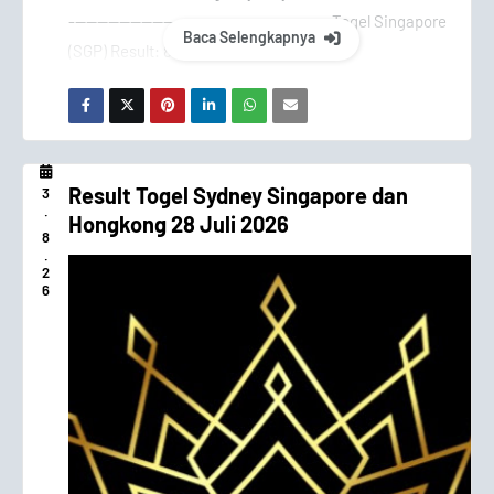
----------------------------------------------- Togel Singapore
Baca Selengkapnya
(SGP) Result: 8813 ------------------…
Result Togel Sydney Singapore dan
3
.
Hongkong 28 Juli 2026
8
.
2
6