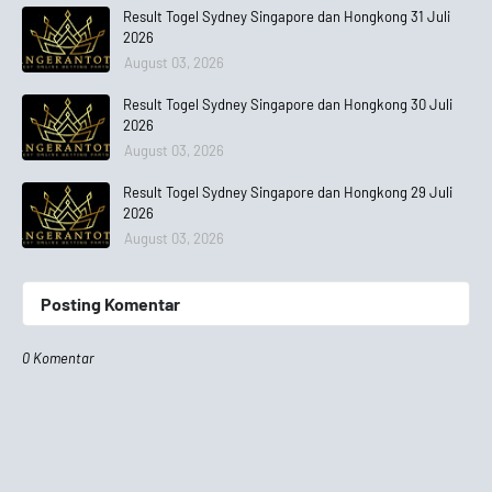
Result Togel Sydney Singapore dan Hongkong 31 Juli
2026
August 03, 2026
Result Togel Sydney Singapore dan Hongkong 30 Juli
2026
August 03, 2026
Result Togel Sydney Singapore dan Hongkong 29 Juli
2026
August 03, 2026
Posting Komentar
0 Komentar