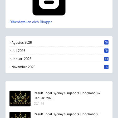
Diberdayakan oleh Blogger
Agustus 2026
10
Juli 2026
19
Januari 2026
58
November 2025
14
Result Togel Sydney Singapore Hongkong 24
Januari 2025
27.1.26
Result Togel Sydney Singapore Hongkong 21