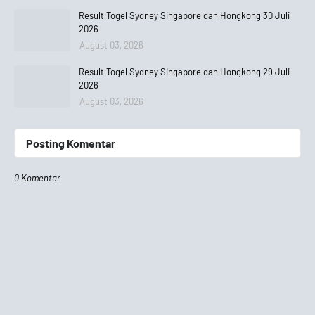
Result Togel Sydney Singapore dan Hongkong 30 Juli
2026
August 03, 2026
Result Togel Sydney Singapore dan Hongkong 29 Juli
2026
August 03, 2026
Posting Komentar
0 Komentar