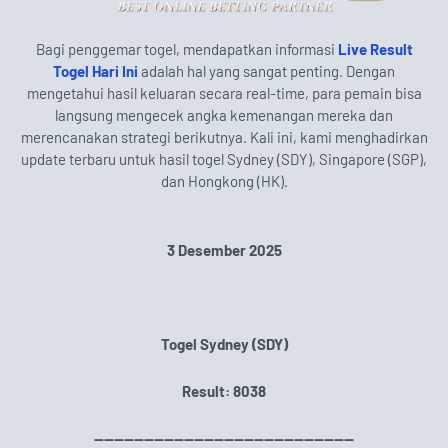
Bagi penggemar togel, mendapatkan informasi
Live Result
Togel Hari Ini
adalah hal yang sangat penting. Dengan
mengetahui hasil keluaran secara real-time, para pemain bisa
langsung mengecek angka kemenangan mereka dan
merencanakan strategi berikutnya. Kali ini, kami menghadirkan
update terbaru untuk hasil togel Sydney (SDY), Singapore (SGP),
dan Hongkong (HK).
3 Desember 2025
Togel Sydney (SDY)
Result: 8038
----------------------------------------------------