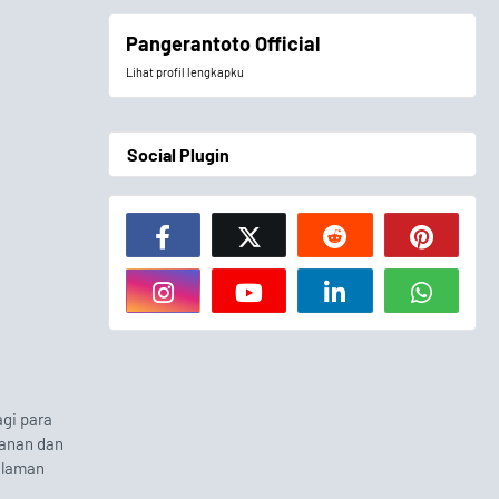
Pangerantoto Official
Lihat profil lengkapku
Social Plugin
gi para
anan dan
alaman