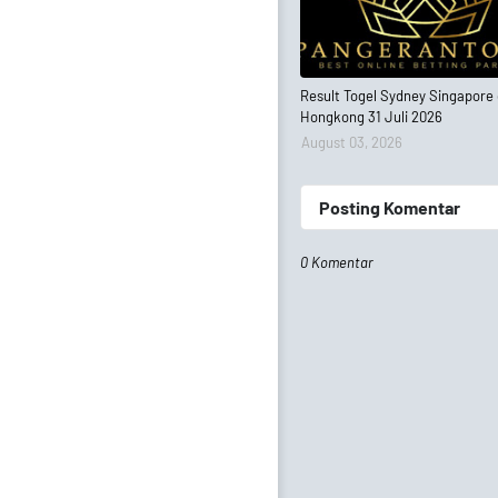
Result Togel Sydney Singapore
Hongkong 31 Juli 2026
August 03, 2026
Posting Komentar
0 Komentar