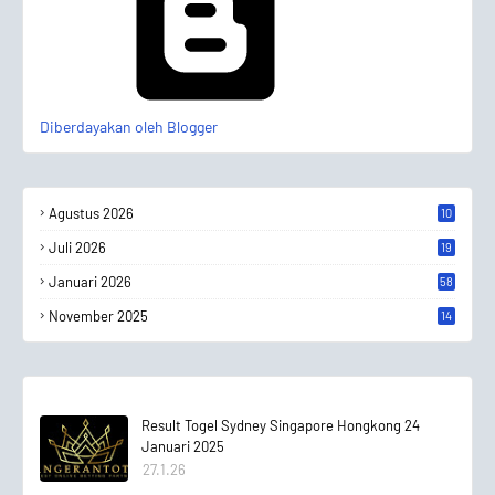
Diberdayakan oleh Blogger
Agustus 2026
10
Juli 2026
19
Januari 2026
58
November 2025
14
Result Togel Sydney Singapore Hongkong 24
Januari 2025
27.1.26