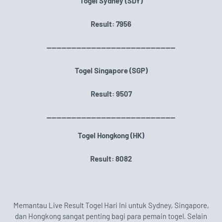
Togel Sydney (SDY)
Result: 7956
----------------------------------------------------
Togel Singapore (SGP)
Result: 9507
----------------------------------------------------
Togel Hongkong (HK)
Result: 8082
Memantau
Live Result Togel Hari Ini
untuk Sydney, Singapore,
dan Hongkong sangat penting bagi para pemain togel. Selain