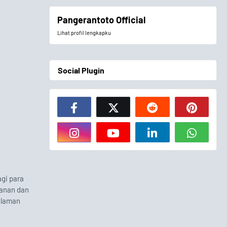
Pangerantoto Official
Lihat profil lengkapku
Social Plugin
gi para
anan dan
alaman