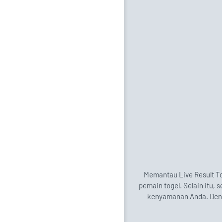
Memantau
Live Result To
pemain togel. Selain itu, 
kenyamanan Anda. Deng