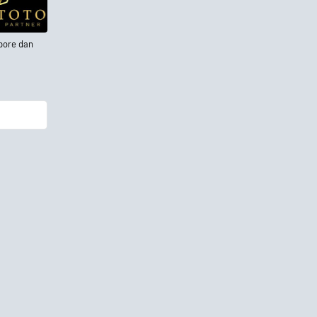
pore dan