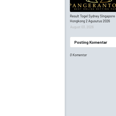
Result Togel Sydney Singapore
Hongkong 2 Agusutus 2026
August 03, 2026
Posting Komentar
0 Komentar