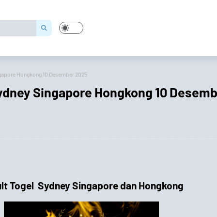
ngapore Hongkong 10 Desember 2025
Sydney Singapore Hongkong 10 Desemb
6
lt Togel Sydney Singapore dan Hongkong