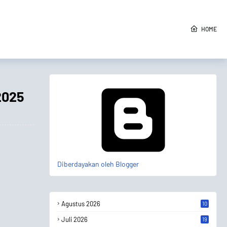
HOME
2025
Diberdayakan oleh Blogger
Agustus 2026
10
Juli 2026
19