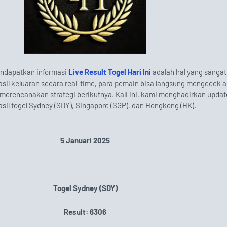
endapatkan informasi
Live Result Togel Hari Ini
adalah hal yang sangat
sil keluaran secara real-time, para pemain bisa langsung mengecek 
rencanakan strategi berikutnya. Kali ini, kami menghadirkan updat
asil togel Sydney (SDY), Singapore (SGP), dan Hongkong (HK).
5 Januari 2025
Togel Sydney (SDY)
Result: 6306