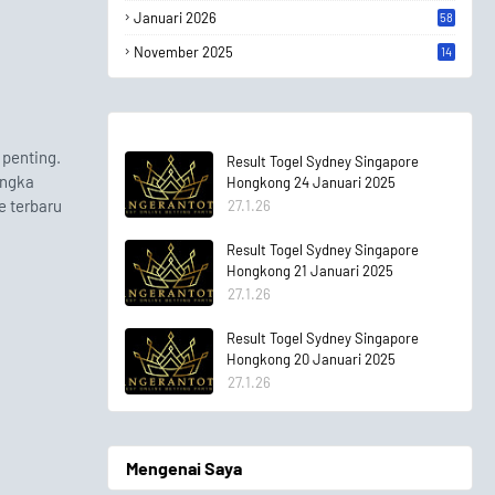
Januari 2026
58
November 2025
14
 penting.
Result Togel Sydney Singapore
angka
Hongkong 24 Januari 2025
e terbaru
27.1.26
Result Togel Sydney Singapore
Hongkong 21 Januari 2025
27.1.26
Result Togel Sydney Singapore
Hongkong 20 Januari 2025
27.1.26
Mengenai Saya