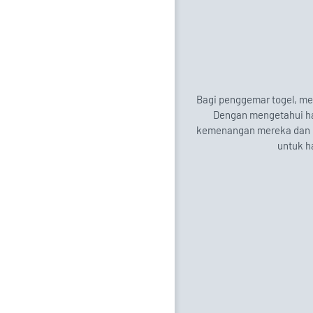
Bagi penggemar togel, m
Dengan mengetahui ha
kemenangan mereka dan me
untuk h