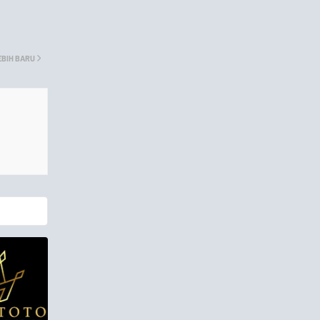
EBIH BARU