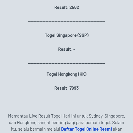
Result: 2562
----------------------------------------------------
Togel Singapore (SGP)
Result: -
----------------------------------------------------
Togel Hongkong (HK)
Result: 7993
Memantau
Live Result Togel Hari Ini
untuk Sydney, Singapore,
dan Hongkong sangat penting bagi para pemain togel. Selain
itu, selalu bermain melalui
Daftar Togel Online Resmi
akan