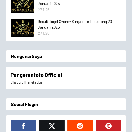
Januari 2025
27.1.26
Result Togel Sydney Singapore Hongkong 20
Januari 2025
27.1.26
Mengenai Saya
Pangerantoto Official
Lihat profil lengkapku
Social Plugin