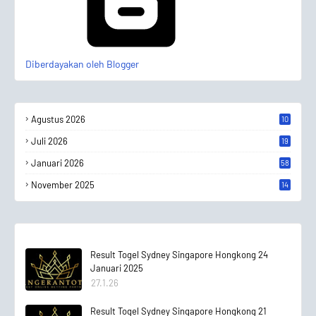
Diberdayakan oleh Blogger
Agustus 2026
10
Juli 2026
19
Januari 2026
58
November 2025
14
Result Togel Sydney Singapore Hongkong 24
Januari 2025
27.1.26
Result Togel Sydney Singapore Hongkong 21