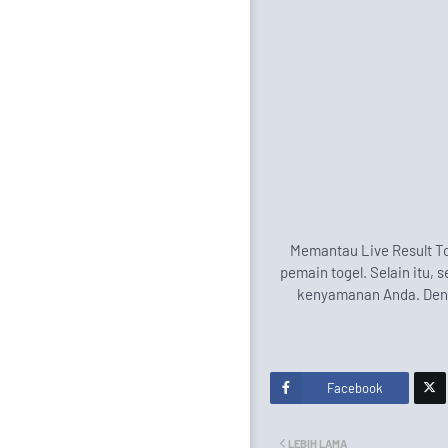
Memantau
Live Result To
pemain togel. Selain itu, 
kenyamanan Anda. Deng
Facebook
Twitt
LEBIH LAMA