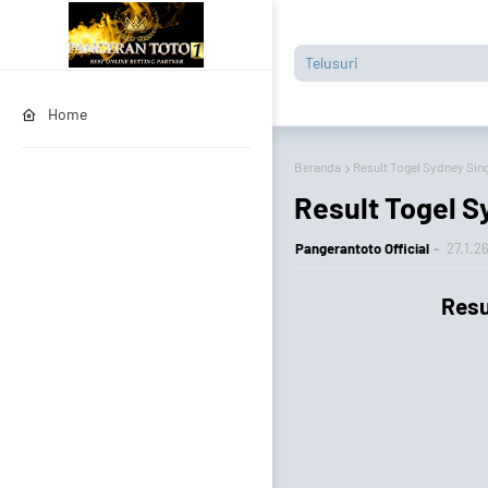
Home
Beranda
Result Togel Sydney Sin
Result Togel S
Pangerantoto Official
27.1.2
Resu