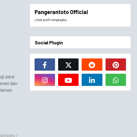
Pangerantoto Official
Lihat profil lengkapku
Social Plugin
gi para
anan dan
alaman
EBIH BARU