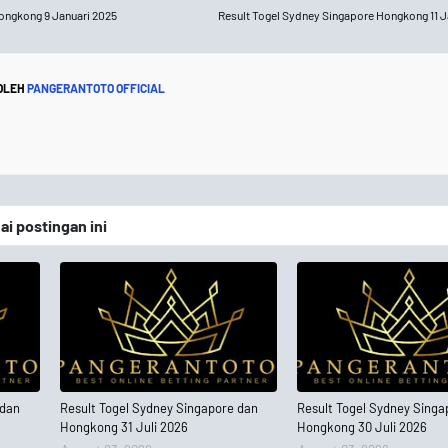
ongkong 9 Januari 2025
Result Togel Sydney Singapore Hongkong 11 J
 OLEH
PANGERANTOTO OFFICIAL
 postingan ini
 dan
Result Togel Sydney Singapore dan
Result Togel Sydney Singa
Hongkong 31 Juli 2026
Hongkong 30 Juli 2026