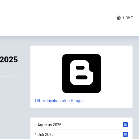
HOME
 2025
Diberdayakan oleh Blogger
Agustus 2026
10
Juli 2026
19