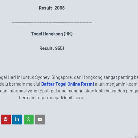
Result: 2038
----------------------------------------------------
Togel Hongkong (HK)
Result: 9551
gel Hari Ini
untuk Sydney, Singapore, dan Hongkong sangat penting ba
selalu bermain melalui
Daftar Togel Online Resmi
akan menjamin keam
an informasi yang tepat, peluang menang akan lebih besar dan peng
bermain togel menjadi lebih seru.
L