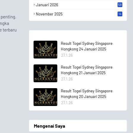
Januari 2026
58
November 2025
14
 penting.
angka
e terbaru
Result Togel Sydney Singapore
Hongkong 24 Januari 2025
27.1.26
Result Togel Sydney Singapore
Hongkong 21 Januari 2025
27.1.26
Result Togel Sydney Singapore
Hongkong 20 Januari 2025
27.1.26
Mengenai Saya