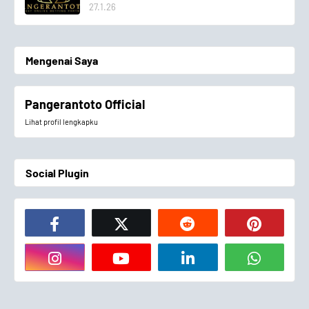
27.1.26
Mengenai Saya
Pangerantoto Official
Lihat profil lengkapku
Social Plugin