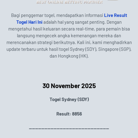
Bagi penggemar togel, mendapatkan informasi
Live Result
Togel Hari Ini
adalah hal yang sangat penting. Dengan
mengetahui hasil keluaran secara real-time, para pemain bisa
langsung mengecek angka kemenangan mereka dan
merencanakan strategi berikutnya. Kali ini, kami menghadirkan
update terbaru untuk hasil togel Sydney (SDY), Singapore (SGP),
dan Hongkong (HK).
30 November 2025
Togel Sydney (SDY)
Result: 8856
----------------------------------------------------